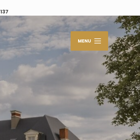
e
137
MENU