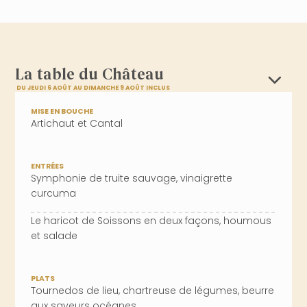
La table du Château
DU JEUDI 6 AOÛT AU DIMANCHE 9 AOÛT INCLUS
MISE EN BOUCHE
Artichaut et Cantal
ENTRÉES
Symphonie de truite sauvage, vinaigrette
curcuma
Le haricot de Soissons en deux façons, houmous
et salade
PLATS
Tournedos de lieu, chartreuse de légumes, beurre
aux saveurs océanes