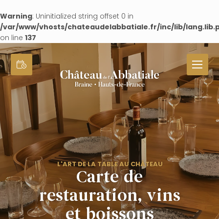
Warning
: Uninitialized string offset 0 in
/var/www/vhosts/chateaudelabbatiale.fr/inc/lib/lang.lib.
on line
137
L'ART DE LA TABLE AU CHÂTEAU
Carte de
restauration, vins
et boissons